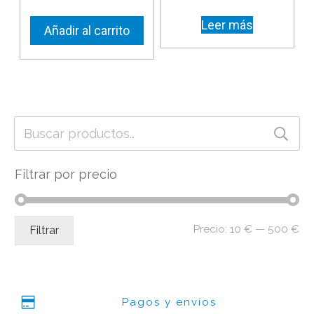
Leer más
Añadir al carrito
Buscar
por:
Filtrar por precio
Pr
Pr
Precio:
10 €
—
500 €
Filtrar
mí
má
Pagos y envíos