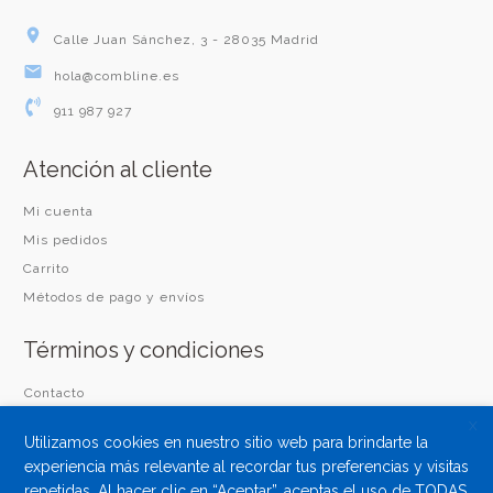
Calle Juan Sánchez, 3 - 28035 Madrid
hola@combline.es
911 987 927
Atención al cliente
Mi cuenta
Mis pedidos
Carrito
Métodos de pago y envíos
Términos y condiciones
Contacto
Aviso legal
X
Utilizamos cookies en nuestro sitio web para brindarte la
Términos y condiciones
experiencia más relevante al recordar tus preferencias y visitas
Condiciones de venta
repetidas. Al hacer clic en “Aceptar”, aceptas el uso de TODAS