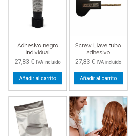
Adhesivo negro
Screw Llave tubo
individual
adhesivo
27,83
€
27,83
€
IVA incluido
IVA incluido
Añadir al carrito
Añadir al carrito
Este
producto
tiene
múltiples
variantes.