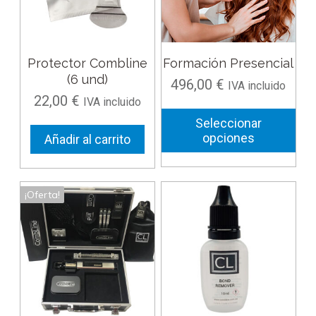
Las
opciones
se
pueden
Protector Combline
Formación Presencial
elegir
(6 und)
496,00
€
IVA incluido
en
22,00
€
IVA incluido
la
Seleccionar
página
opciones
Añadir al carrito
de
producto
Este
¡Oferta!
producto
tiene
múltiples
variantes.
Las
opciones
se