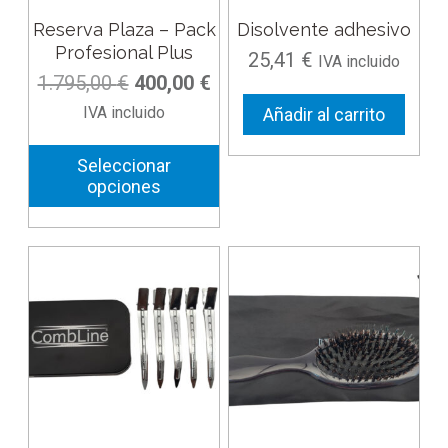
pueden
Reserva Plaza – Pack
Disolvente adhesivo
elegir
Profesional Plus
25,41
€
IVA incluido
en
El
El
1.795,00
€
400,00
€
la
precio
precio
IVA incluido
Añadir al carrito
página
original
actual
de
era:
es:
Seleccionar
producto
opciones
1.795,00 €.
400,00 €.